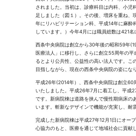
されました。当初は、診療科目は内科、小児
足しました（図１）。その後、増床を重ね、
年にリハビリテーション科、平成
14
年に麻酔
しています。）今年
4
月には職員総数は
421
名
西条中央病院は創立から
30
年後の昭和
59
年
(1
医療法人」に移行し、さらに創立
55
周年の平
るとより公共性、公益性の高い法人です。こ
目指しながら、現在の西条中央病院の姿にな
平成
26
年
(2014
年）、西条中央病院は創立
60
いたしました。平成
26
年
7
月に着工し、平成
2
です。新病院棟は道路を挟んで慢性期病床の
います。斬新なデザインで機能が充実し、耐
完成した新病院棟は平成
27
年
12
月
1
日にオープ
心協力のもと、医療を通じて地域社会に貢献