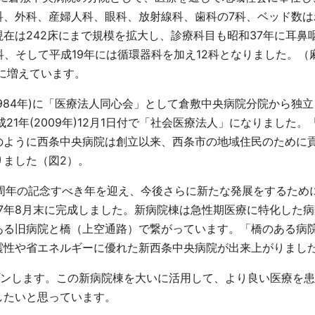
科、外科、産婦人科、眼科、放射線科、歯科の
7
科、ベッド数は
現在は
242
床にまで規模を拡大し、診療科目も昭和
37
年に耳鼻
科、そして平成
19
年には循環器科を加え
12
科となりました。（
に増えています。
984
年
)
に「医療法人同心会」として倉敷中央病院分院から独立
成
21
年
(2009
年
)12
月
1
日付で「社会医療法人」になりました。
のように西条中央病院は創立以来、西条市の地域住民のために
りました（図
2
）。
周年の記念すべき年を迎え、今後さらに新たな発展をするため
7
年
8
月末に完成しました。新病院棟は急性期医療に特化した病
ある旧病院と橋（上空通路）で繋がっています。「橋のある病
震性や省エネルギーに優れた新西条中央病院が出来上がりまし
ンします。この新病院棟を大いに活用して、より良い医療を患
したいと思っています。