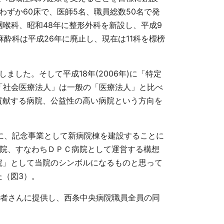
わずか
60
床で、医師
5
名、職員総数
50
名で発
咽喉科、昭和
48
年に整形外科を新設し、平成
9
麻酔科は平成
26
年に廃止し、現在は
11
科を標榜
しました。そして平成
18
年
(2006
年
)
に「特定
「社会医療法人」は一般の「医療法人」と比べ
貢献する病院、公益性の高い病院という方向を
に、記念事業として新病院棟を建設することに
院、すなわちＤＰＣ病院として運営する構想
院」として当院のシンボルになるものと思って
た（図
3
）。
者さんに提供し、西条中央病院職員全員の同