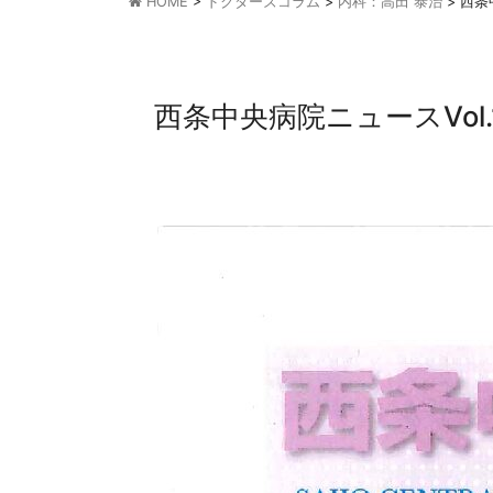
HOME
>
ドクターズコラム
>
内科：高田 泰治
>
西条
西条中央病院ニュースVo