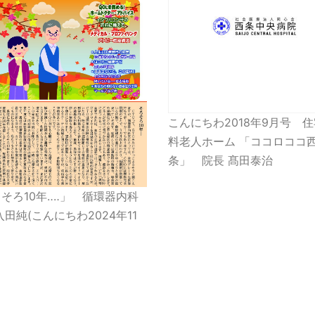
こんにちわ2018年9月号 
料老人ホーム 「ココロココ
条」 院長 髙田泰治
そろ10年‥‥」 循環器内科
入田純(こんにちわ2024年11