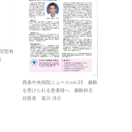
住宅型有
西
西条中央病院ニュースvol.25 麻酔
を受けられる患者様へ 麻酔科主
任医長 葛川 洋介