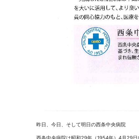
昨日、今日、そして明日の西条中央病院
西条中央病院は昭和
29
年（
1954
年）
4
月
29
日