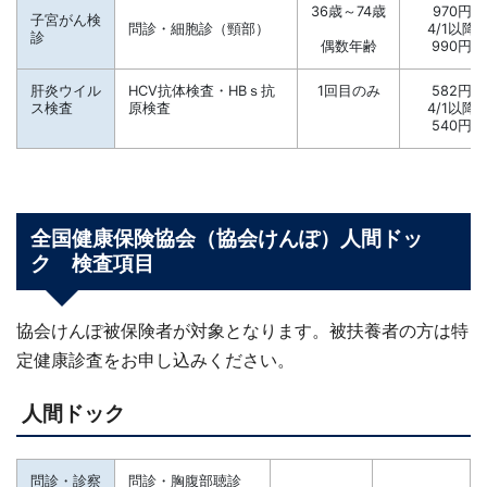
36歳～74歳
970円
子宮がん検
問診・細胞診（頸部）
4/1以降
診
偶数年齢
990円
肝炎ウイル
HCV抗体検査・HBｓ抗
1回目のみ
582円
ス検査
原検査
4/1以降
540円
全国健康保険協会（協会けんぽ）人間ドッ
ク 検査項目
協会けんぽ被保険者が対象となります。被扶養者の方は特
定健康診査をお申し込みください。
人間ドック
問診・診察
問診・胸腹部聴診