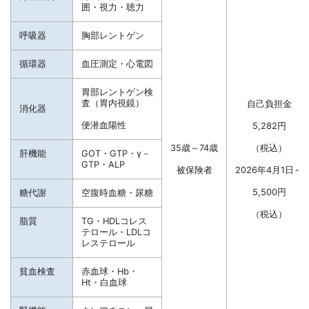
囲・視力・聴力
呼吸器
胸部レントゲン
循環器
血圧測定・心電図
胃部レントゲン検
査（胃内視鏡）
自己負担金
消化器
便潜血陽性
5,282円
35歳～74歳
（税込）
肝機能
GOT・GTP・γ－
GTP・ALP
被保険者
2026年4月1日～
5,500円
糖代謝
空腹時血糖・尿糖
（税込）
脂質
TG・HDLコレス
テロール・LDLコ
レステロール
貧血検査
赤血球・Hb・
Ht・白血球