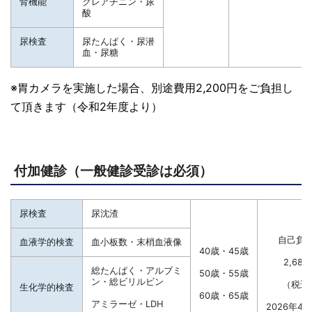
腎機能
クレアチニン・尿
酸
尿検査
尿たんぱく・尿潜
血・尿糖
※胃カメラを実施した場合、別途費用2,200円をご負担し
て頂きます（令和2年度より）
付加健診（一般健診受診は必須）
尿検査
尿沈渣
自己負
血液学的検査
血小板数・末梢血液像
40歳・45歳
2,689
総たんぱく・アルブミ
50歳・55歳
ン・総ビリルビン
（税込
生化学的検査
60歳・65歳
アミラーゼ・LDH
2026年4