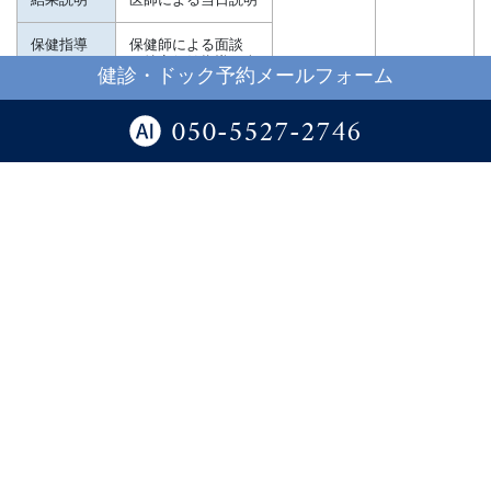
保健指導
保健師による面談
（特定保健指導を含
健診・ドック予約メールフォーム
む）
050-5527-2746
※胃カメラを実施した場合、別途費用2,200円をご負担し
て頂きます
協会けんぽ申込書
協会けんぽ申込書[Excel]