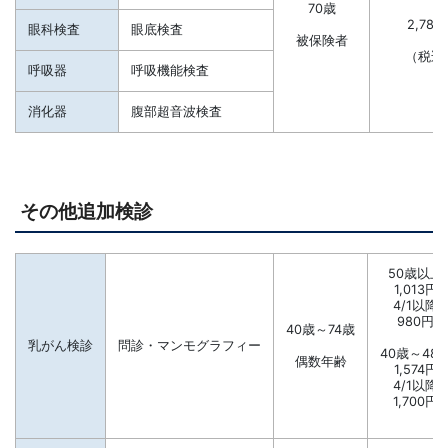
70歳
2,780
眼科検査
眼底検査
被保険者
（税込
呼吸器
呼吸機能検査
消化器
腹部超音波検査
その他追加検診
50歳以上
1,013円
4/1以降
980円
40歳～74歳
乳がん検診
問診・マンモグラフィー
40歳～48
偶数年齢
1,574円
4/1以降
1,700円