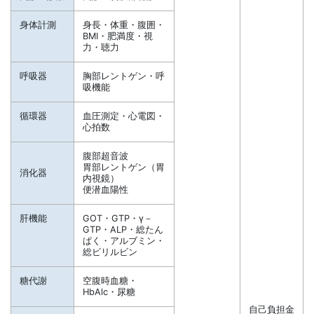
身体計測
身長・体重・腹囲・
BMI・肥満度・視
力・聴力
呼吸器
胸部レントゲン・呼
吸機能
循環器
血圧測定・心電図・
心拍数
腹部超音波
胃部レントゲン（胃
消化器
内視鏡）
便潜血陽性
肝機能
GOT・GTP・γ－
GTP・ALP・総たん
ぱく・アルブミン・
総ビリルビン
糖代謝
空腹時血糖・
HbAlc・尿糖
自己負担金