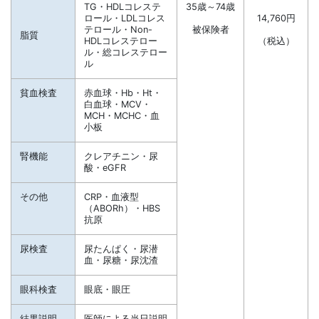
TG・HDLコレステ
35歳～74歳
ロール・LDLコレス
14,760円
テロール・Non-
被保険者
脂質
HDLコレステロー
（税込）
ル・総コレステロー
ル
貧血検査
赤血球・Hb・Ht・
白血球・MCV・
MCH・MCHC・血
小板
腎機能
クレアチニン・尿
酸・eGFR
その他
CRP・血液型
（ABORh）・HBS
抗原
尿検査
尿たんぱく・尿潜
血・尿糖・尿沈渣
眼科検査
眼底・眼圧
結果説明
医師による当日説明