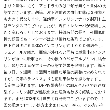
より２量体に近く、アピドラのみは亜鉛が無く単量体の状
態でございます。勿論、皮下注射後の血行動態は３種類と
も大きく異なります。遅効型インスリンアナログ製剤も主
はランタスでございましたが、現在トレシーバが登場し大
きく変わろうとしております。持続時間の長さ、夜間低血
糖の頻度でもトレシーバはより優れた製剤でございます。
皮下注射後に６量体のインスリンが約１０００個結合し、
フェノールが離れ、亜鉛が外れると同時に単量体のインス
リンが血中に吸収され、その後９９％がアルブミンに結合
し、残りの１％がフリーの状態で効果を発揮します。導入
後３日、２週間、３週間と細目な単位の調整は求められま
すが、従来のランタスよりも使用単位数を減らせますし、
安定性は優れます。DPPIV阻害剤との組み合わせで超速攻
型インスリン製剤が離脱出来た症例も数多く経験しており
ます。まだ2013年3月世界同時発売でございますので、1
回の受診で1本しか処方出来ませんが、寧ろ、その方が今