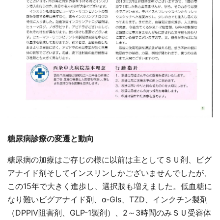
糖尿病診療の変遷と動向
糖尿病の加療はご存じの様に以前は主としてＳＵ剤、ビグ
アナイド剤そしてインスリンしかございませんでしたが、
この
15
年で大きく進歩し、選択肢も増えました。低血糖に
なり難いビグアナイド剤、α‐GIs、TZD、インクチン製剤
（DPPIV阻害剤、GLP-1製剤）、2～3時間のみＳＵ受容体