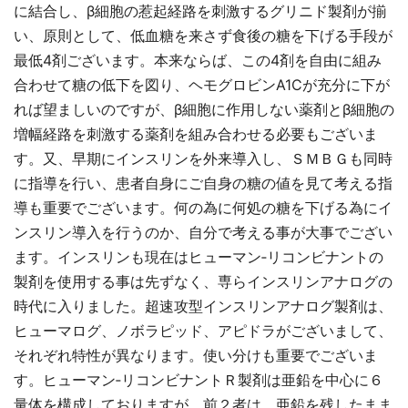
に結合し、β細胞の惹起経路を刺激するグリニド製剤が揃
い、原則として、低血糖を来さず食後の糖を下げる手段が
最低4剤ございます。本来ならば、この4剤を自由に組み
合わせて糖の低下を図り、ヘモグロビンA1Cが充分に下が
れば望ましいのですが、β細胞に作用しない薬剤とβ細胞の
増幅経路を刺激する薬剤を組み合わせる必要もございま
す。又、早期にインスリンを外来導入し、ＳＭＢＧも同時
に指導を行い、患者自身にご自身の糖の値を見て考える指
導も重要でございます。何の為に何処の糖を下げる為にイ
ンスリン導入を行うのか、自分で考える事が大事でござい
ます。インスリンも現在はヒューマン‐リコンビナントの
製剤を使用する事は先ずなく、専らインスリンアナログの
時代に入りました。超速攻型インスリンアナログ製剤は、
ヒューマログ、ノボラピッド、アピドラがございまして、
それぞれ特性が異なります。使い分けも重要でございま
す。ヒューマン‐リコンビナントＲ製剤は亜鉛を中心に６
量体を構成しておりますが、前２者は、亜鉛を残したまま