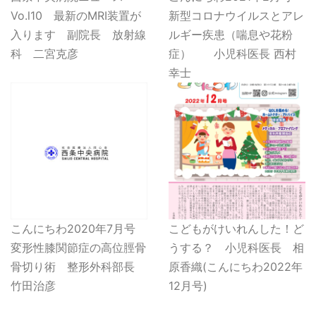
Vo.l10 最新のMRI装置が
新型コロナウイルスとアレ
入ります 副院長 放射線
ルギー疾患（喘息や花粉
科 二宮克彦
症） 小児科医長 西村
幸士
こんにちわ2020年7月号
こどもがけいれんした！ど
変形性膝関節症の高位脛骨
うする？ 小児科医長 相
骨切り術 整形外科部長
原香織(こんにちわ2022年
竹田治彦
12月号)