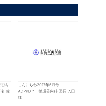
胆道結
こんにちわ2017年5月号
妻 佐
ADPKD？ 循環器内科 医長 入田
純