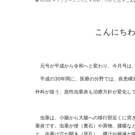
HOME
>
ドクターズコラム
>
外科：小野 仁志
>
こん
こんにちわ
元号が平成から令和へと変わり、今月号は、
平成の30年間に、医療の分野では、疾患構
外科が扱う、急性虫垂炎も治療方針が変化し
虫垂は、小腸から大腸への移行部近くに突き出
垂炎です。虫垂が便（糞石）や異物、腫瘍な
と、虫垂は穴が開き（穿孔）、膿汁や腸液が