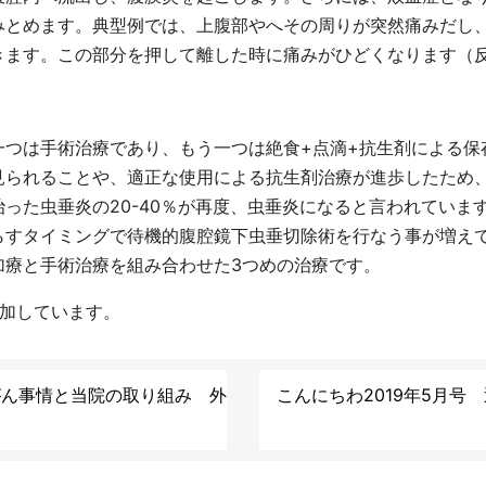
みとめます。典型例では、上腹部やへその周りが突然痛みだし
きます。この部分を押して離した時に痛みがひどくなります（
つは手術治療であり、もう一つは絶食+点滴+抗生剤による保
見られることや、適正な使用による抗生剤治療が進歩したため
った虫垂炎の20-40％が再度、虫垂炎になると言われていま
らすタイミングで待機的腹腔鏡下虫垂切除術を行なう事が増え
加療と手術治療を組み合わせた3つめの治療です。
増加しています。
のがん事情と当院の取り組み 外
こんにちわ2019年5月