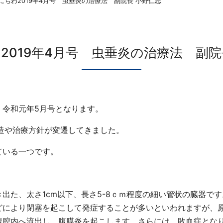
にちわ2019年4月号 虫垂炎の治療法 副院長 小野仁志
2019年4月号 虫垂炎の治療法 副院
令和元年5月号となります。
造や治療方針が変遷してきました。
ている一つです。
た、太さ1cm以下、長さ5-8ｃｍ程度の細い管状の臓器で
どにより閉塞を起こして発症することが多いといわれますが、
腹腔内へ流出し、腹膜炎を起こします。さらには、敗血症とな