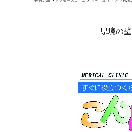
HOME
>
ドクターズコラム
>
内科：風谷 幸男
>
県境
県境の壁