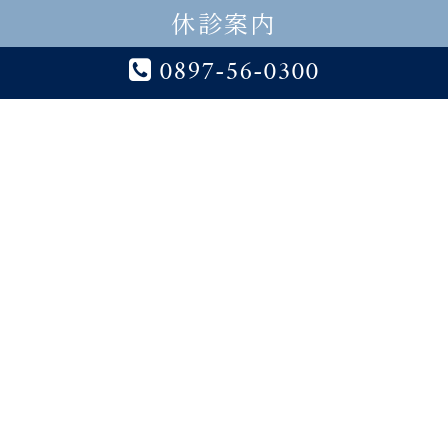
休診案内
皮膚科問診票
0897-56-0300
【脳神経外科】
脳神経外科問診票
〒793-0027 愛媛県西条市朔日市804番地
tel.0897-56-0300/fax.0897-56-0301