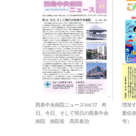
増加す
西条中央病院ニュースVol.17 昨
妻佐奈
日、今日、そして明日の西条中央
号）
病院 病院長 髙田泰治