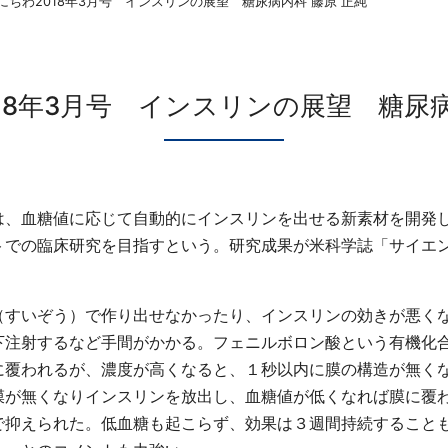
にちわ2018年3月号 インスリンの展望 糖尿病内科 藤原 正純
18年3月号 インスリンの展望 糖尿病
、血糖値に応じて自動的にインスリンを出せる新素材を開発
トでの臨床研究を目指すという。研究成果が米科学誌「サイエ
すいぞう）で作り出せなかったり、インスリンの効きが悪く
下注射するなど手間がかかる。フェニルボロン酸という有機化
に覆われるが、濃度が高くなると、１秒以内に膜の構造が無く
膜が無くなりインスリンを放出し、血糖値が低くなれば膜に覆
で抑えられた。低血糖も起こらず、効果は３週間持続すること