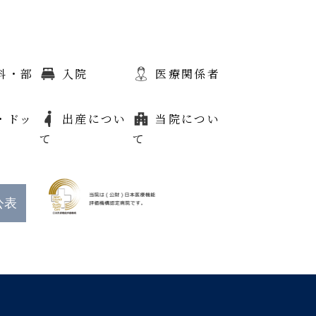
科・部
入院
医療関係者
・ドッ
出産につい
当院につい
て
て
公表