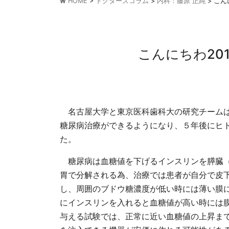
HOME
>
ドクターズコラム
>
内科：藤原 正純
>
こん
こんにちわ20
名古屋大学と東京医科歯科大の研究チームは
糖尿病治療ができるようになり、５年後にヒ
た。
糖尿病は血糖値を下げるインスリンを膵臓（
胃で分解される為、治療では患者が自分で皮
し、周囲のブドウ糖濃度が低い時には薄い膜
にインスリンを入れると血糖値が高い時には
与える試験では、正常に近い血糖値の上昇ま