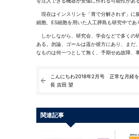
を注入できる機器が安価に作れる可能性があ
現在はインスリンを「胃で分解されず」に腸ま
細胞、ES細胞を用いた人工膵島も研究中であ
しかしながら、研究会、学会などで多くの研
ある。勿論、ゴールは遥か彼方にあり、まだ
なものは何一つとして無く、予期せぬ故障、
こんにちわ2018年2月号 正常な月経
長 吉田 望
関連記事