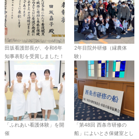
田坂看護部長が、令和6年
2年目院外研修（縁農体
知事表彰を受賞しました！
験）
「ふれあい看護体験」を開
「第48回 西条市研修の
催
船」によいとさ保健室とし