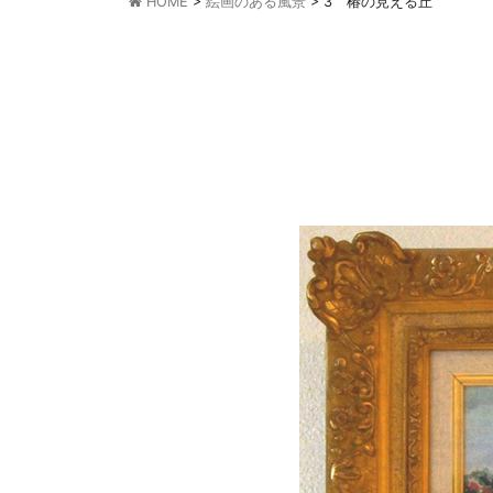
HOME
>
絵画のある風景
>
3 椿の見える丘