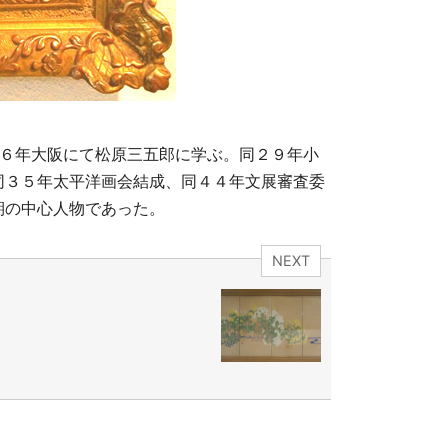
２６年大阪にて松原三五郎に学ぶ。同２９年小
同３５年太平洋画会結成、同４４年文展審査委
期の中心人物であった。
NEXT