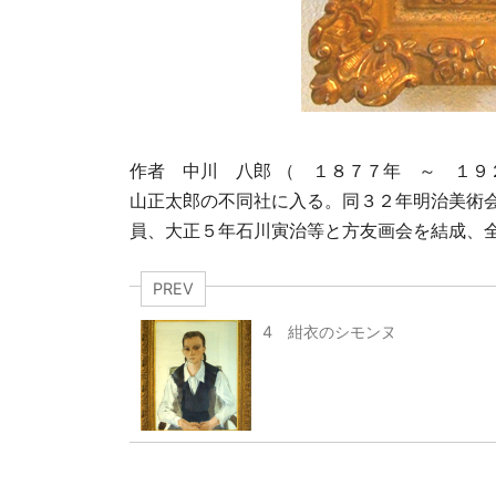
作者 中川 八郎 （ １８７７年 ～ １
山正太郎の不同社に入る。同３２年明治美術
員、大正５年石川寅治等と方友画会を結成、
PREV
4 紺衣のシモンヌ