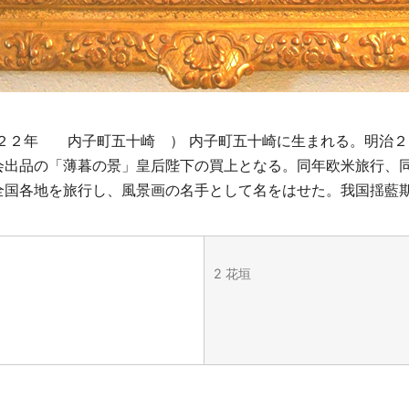
９２２年 内子町五十崎 ） 内子町五十崎に生まれる。明治
会出品の「薄暮の景」皇后陛下の買上となる。同年欧米旅行、
全国各地を旅行し、風景画の名手として名をはせた。我国揺藍
2 花垣