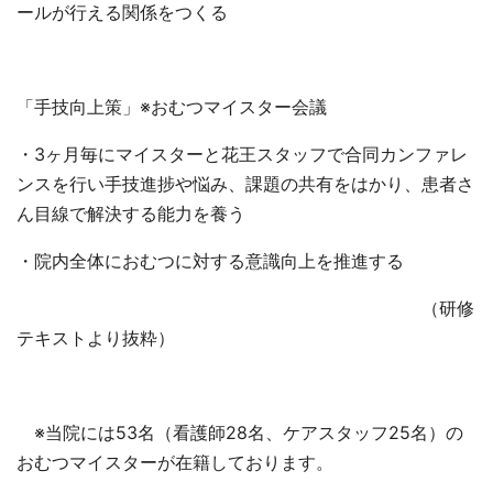
ールが行える関係をつくる
「手技向上策」※おむつマイスター会議
・
3
ヶ月毎にマイスターと花王スタッフで合同カンファレ
ンスを行い手技進捗や悩み、課題の共有をはかり、患者さ
ん目線で解決する能力を養う
・院内全体におむつに対する意識向上を推進する
（研修
テキストより抜粋）
※当院には
53
名（看護師
28
名、ケアスタッフ
25
名）の
おむつマイスターが在籍しております。